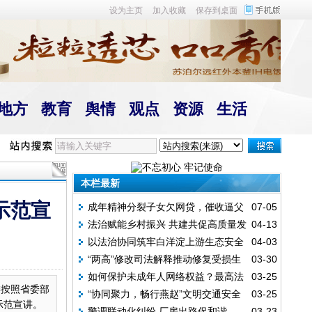
设为主页
加入收藏
保存到桌面
地方
教育
舆情
观点
资源
生活
本栏最新
示范宣
成年精神分裂子女欠网贷，催收逼父
07-05
法治赋能乡村振兴 共建共促高质量发
04-13
母还债？法律说清楚了
以法治协同筑牢白洋淀上游生态安全
04-03
展
“两高”修改司法解释推动修复受损生
03-30
屏障
如何保护未成年人网络权益？最高法
03-25
态环境
委按照省委部
“协同聚力，畅行燕赵”文明交通安全
03-25
发布指引
示范宣讲。
警调联动化纠纷 厂房出路促和谐
03-23