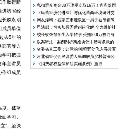
工作取得新
私扣群众资金38万违规支取16万！宜宾落帽
开展党的二十大精神示范宣讲
推进我省经
《民营经济促进法》与优化营商环境研讨交
村6名村组干部被处分，3人受到组织处理
组长赵永刚
网友爆料：石家庄市鹿泉区一男子被吊销驾
流沙龙在四川天投律所举行
司法部：切实加强矛盾纠纷化解 全力维护社
照后再次醉驾？
组成员单位
校长收钱帮学生入学转学 受贿949万被判有
会安全稳定
过去5年的
以案释法 | 案例剖析离婚协议中赠与条款的
期徒刑11年
略部署等方
省委省直工委：让党的创新理论“飞入寻常百
撤销问题
面学习把握
河北省经促会民调委人民调解员乡村普法公
姓家”
青年宣讲员
《消费者权益保护法实施条例》施行
益行走进平山县北杏园村
协作组成员
温度。截至
全面学习、
立”、坚决