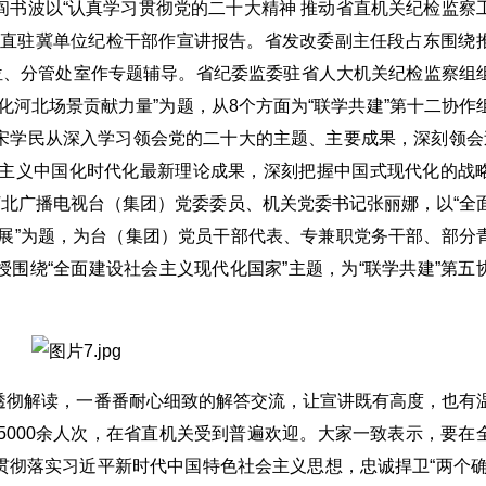
书波以“认真学习贯彻党的二十大精神 推动省直机关纪检监察
中直驻冀单位纪检干部作宣讲报告。省发改委副主任段占东围绕
位、分管处室作专题辅导。省纪委监委驻省人大机关纪检监察组
化河北场景贡献力量”为题，从8个方面为“联学共建”第十二协作
宋学民从深入学习领会党的二十大的主题、主要成果，深刻领会
思主义中国化时代化最新理论成果，深刻把握中国式现代化的战
河北广播电视台（集团）党委委员、机关党委书记张丽娜，以“全
展”为题，为台（集团）党员干部代表、专兼职党务干部、部分
围绕“全面建设社会主义现代化国家”主题，为“联学共建”第五
透彻解读，一番番耐心细致的解答交流，让宣讲既有高度，也有
5000余人次，在省直机关受到普遍欢迎。大家一致表示，要在
彻落实习近平新时代中国特色社会主义思想，忠诚捍卫“两个确