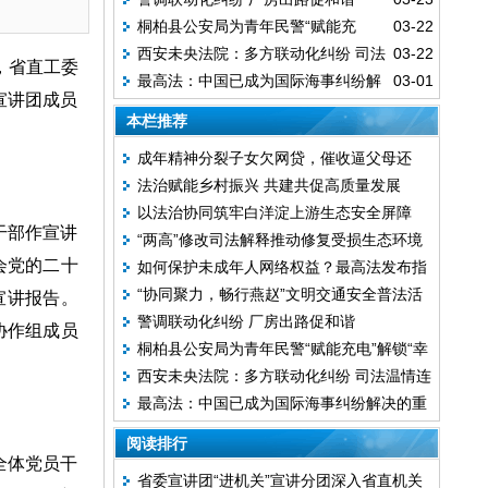
普法活动在石家庄启动
桐柏县公安局为青年民警“赋能充
03-22
西安未央法院：多方联动化纠纷 司法
03-22
电”解锁“幸福密码”
，省直工委
最高法：中国已成为国际海事纠纷解
03-01
温情连两岸
宣讲团成员
决的重要中心
本栏推荐
成年精神分裂子女欠网贷，催收逼父母还
法治赋能乡村振兴 共建共促高质量发展
债？法律说清楚了
以法治协同筑牢白洋淀上游生态安全屏障
干部作宣讲
“两高”修改司法解释推动修复受损生态环境
会党的二十
如何保护未成年人网络权益？最高法发布指
“协同聚力，畅行燕赵”文明交通安全普法活
宣讲报告。
引
警调联动化纠纷 厂房出路促和谐
动在石家庄启动
协作组成员
桐柏县公安局为青年民警“赋能充电”解锁“幸
西安未央法院：多方联动化纠纷 司法温情连
福密码”
最高法：中国已成为国际海事纠纷解决的重
两岸
要中心
阅读排行
全体党员干
省委宣讲团“进机关”宣讲分团深入省直机关