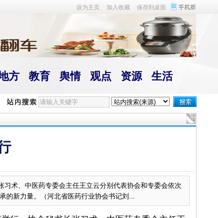
设为主页
加入收藏
保存到桌面
地方
教育
舆情
观点
资源
生活
行
长张习术、中医药专委会主任王立云分别代表协会和专委会依次
的新力量。（河北省医药行业协会书记刘...