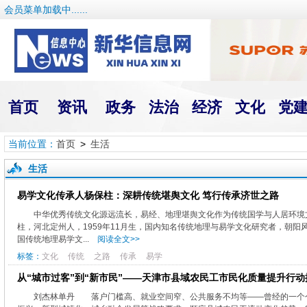
会员菜单加载中......
首页
资讯
政务
法治
经济
文化
党
当前位置：
首页
>
生活
生活
易学文化传承人杨保柱：深耕传统堪舆文化 笃行传承济世之路
中华优秀传统文化源远流长，易经、地理堪舆文化作为传统国学与人居环境
柱，河北定州人，1959年11月生，国内知名传统地理与易学文化研究者，朝
国传统地理易学文...
阅读全文>>
标签：
文化
传统
之路
传承
易学
从“城市过客”到“新市民”——天津市县域农民工市民化质量提升行动
刘杰林单丹 落户门槛高、就业空间窄、公共服务不均等——曾经的一个个