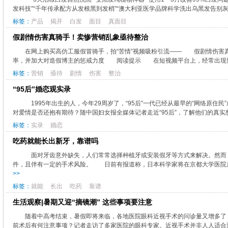
发科技”“千年传承配方从发根黑到发梢”“澳大利亚医学品牌科学洗出乌黑发告别灰白
标签：
产品
揭开
白发
面目
真面目
假剧情伤害真骑手！卖惨营销乱象亟待整治
在网上购买高仿工服假冒骑手，拍“苦情”视频吸粉引流—— 假剧情伤
率，并加大对造假博主的惩戒力度 阅读提示 在短视频平台上，经常出现博主利
标签：
营销
亟待
剧情
伤害
整治
“95后”婚恋观实录
1995年出生的人，今年29周岁了，“95后”一代已经从最早的“网络原
对爱情是否还抱有期待？随中国妇女报全媒体记者走近“95后”，了解他们的真实
标签：
实录
婚恋
吃药就能长出新牙，靠谱吗
面对牙齿意外缺失，人们常常选择种植牙或安装假牙等方式来解决。然而
件，且伴有一定的手术风险。 日前有报道称，日本科学家将在京都大学医院启动
>>
标签：
就能
长出
吃药
靠谱
生活观察|暑期又迎“摘镜潮” 这些事项要注意
随着中高考结束，暑假即将来临，各地医院眼科近视手术的问诊量又增多了
前术后有何注意事项？记者走访了多家医院的眼科专家。近视手术并非人人适合