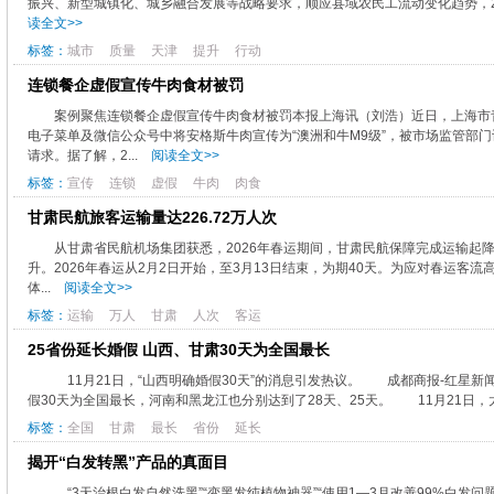
振兴、新型城镇化、城乡融合发展等战略要求，顺应县域农民工流动变化趋势，20
读全文>>
标签：
城市
质量
天津
提升
行动
连锁餐企虚假宣传牛肉食材被罚
案例聚焦连锁餐企虚假宣传牛肉食材被罚本报上海讯（刘浩）近日，上海市
电子菜单及微信公众号中将安格斯牛肉宣传为“澳洲和牛M9级”，被市场监管部
请求。据了解，2...
阅读全文>>
标签：
宣传
连锁
虚假
牛肉
肉食
甘肃民航旅客运输量达226.72万人次
从甘肃省民航机场集团获悉，2026年春运期间，甘肃民航保障完成运输起降1.
升。2026年春运从2月2日开始，至3月13日结束，为期40天。为应对春运
体...
阅读全文>>
标签：
运输
万人
甘肃
人次
客运
25省份延长婚假 山西、甘肃30天为全国最长
11月21日，“山西明确婚假30天”的消息引发热议。 成都商报-红星
假30天为全国最长，河南和黑龙江也分别达到了28天、25天。 11月21日，太原
标签：
全国
甘肃
最长
省份
延长
揭开“白发转黑”产品的真面目
“3天治根白发自然洗黑”“变黑发纯植物神器”“使用1—3月改善99%白