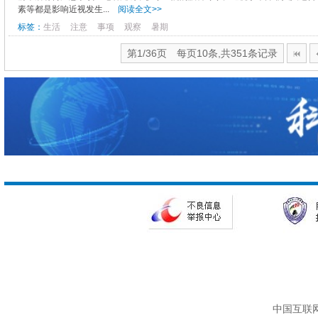
素等都是影响近视发生...
阅读全文>>
标签：
生活
注意
事项
观察
暑期
第1/36页 每页10条,共351条记录
中国互联网